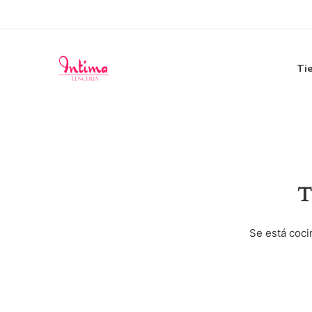
Ti
T
Se está coci