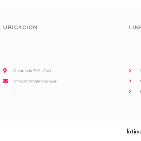
UBICACIÓN
LIN
Rivadavia 799 - SAG
info@intimalenceria.ar
Íntim