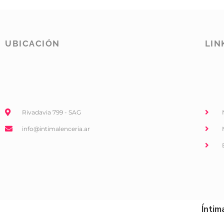
UBICACIÓN
LIN
Rivadavia 799 - SAG
info@intimalenceria.ar
Íntim