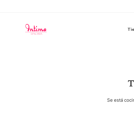
Ti
T
Se está coci