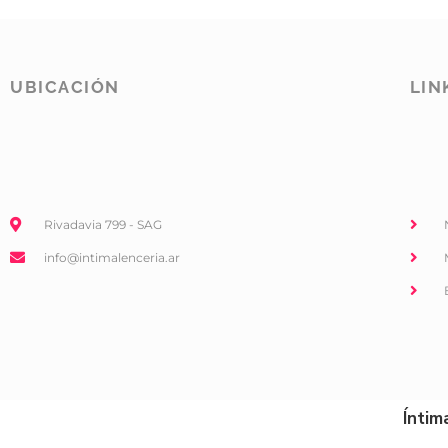
UBICACIÓN
LIN
Rivadavia 799 - SAG
info@intimalenceria.ar
Íntim