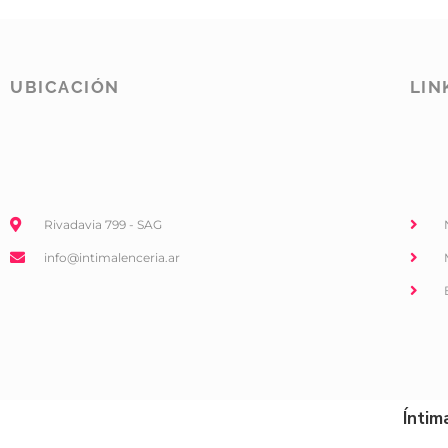
UBICACIÓN
LIN
Rivadavia 799 - SAG
info@intimalenceria.ar
Íntim