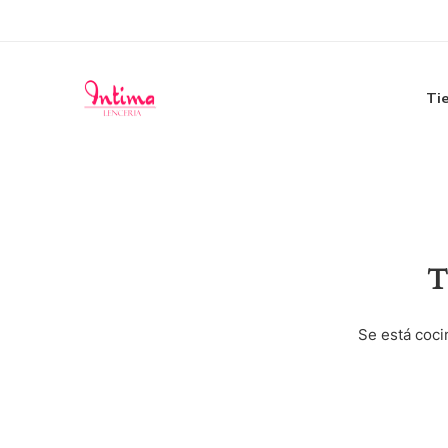
Ti
T
Se está coci