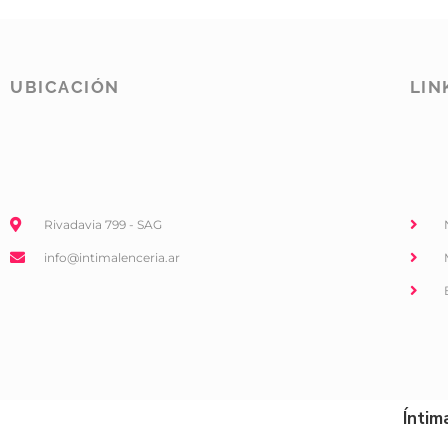
UBICACIÓN
LIN
Rivadavia 799 - SAG
info@intimalenceria.ar
Íntim