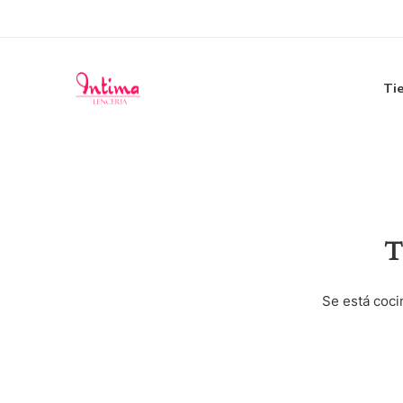
Ti
T
Se está coci